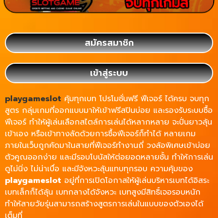
สมัครสมาชิก
เข้าสู่ระบบ
playgameslot
คุ้มทุกเบท โปรโมชั่นฟรี ฟีเจอร์ ได้ครบ จบทุก
สูตร กลุ่มเกมที่ออกแบบมาให้เข้าฟรีสปินบ่อย และรองรับระบบซื้อ
ฟีเจอร์ ทำให้ผู้เล่นเลือกสไตล์การเล่นได้หลากหลาย จะปั่นยาวลุ้น
เข้าเอง หรือเข้าทางลัดด้วยการซื้อฟีเจอร์ก็ทำได้ หลายเกม
ภายในเว็บถูกคัดมาในสายที่ฟีเจอร์ทำงานถี่ วงล้อพิเศษเข้าบ่อย
ตัวคูณออกง่าย และมีรอบโบนัสให้ต่อยอดหลายชั้น ทำให้การเล่น
ดูไม่นิ่ง ไม่น่าเบื่อ และมีจังหวะลุ้นแทบทุกรอบ ความคุ้มของ
playgameslot
อยู่ที่การเปิดโอกาสให้ผู้เล่นบริหารเบทได้อิสระ
เบทเล็กก็ได้ลุ้น เบทกลางได้จังหวะ เบทสูงมีสิทธิ์เจอรอบหนัก
ทำให้สายวัยรุ่นสามารถสร้างสูตรการเล่นในแบบของตัวเองได้
เต็มที่