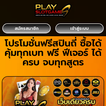
สมัครสมาชิก
เข้าสู่ระบบ
โปรโมชั่นฟรีสปินถี่ ซื้อได้
คุ้มทุกเบท ฟรี ฟีเจอร์ ได้
ครบ จบทุกสูตร